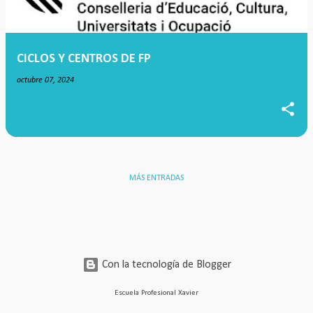
a
d
a
CICLOS Y CENTROS DE FP
s
octubre 07, 2024
MÁS ENTRADAS
Con la tecnología de Blogger
Escuela Profesional Xavier