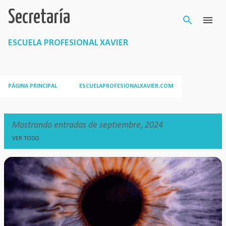
Secretaría
Ir al contenido principal
ESCUELA PROFESIONAL XAVIER
PÁGINA PRINCIPAL
ESCUELAPROFESIONALXAVIER.COM
Mostrando entradas de septiembre, 2024
VER TODO
E
n
t
r