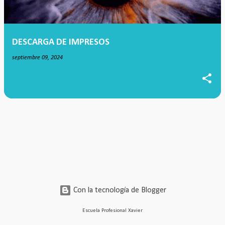
a
d
a
DESCARGA DE IMPRESOS
s
septiembre 09, 2024
Con la tecnología de Blogger
Escuela Profesional Xavier